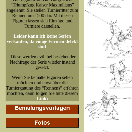
“Triumpfzug Kaiser Maximilians”
angelehnt. Sie stellen Turnierritter zum
Rennen um 1500 dar. Mit diesen
Figuren lassen sich Einzüge und
Turniere darstellen.
Leider kann ich keine Serien
verkaufen, da einige Formen defekt
sind
.
Diese werden evtl. bei bestehender
Nachfrage der Serie wieder instand
gesetzt.
Wenn Sie bemalte Figuren sehen
möchten und etwa über die
Turniergattung des “Rennens” erfahren
möchten, dann folgen Sie bitte diesem
Link: