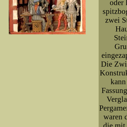
oder 
spitzbo
zwei S
Hau
Stei
Gru
eingeza
Die Zwi
Konstruk
kann 
Fassung 
Vergla
Pergamen
waren 
die mit