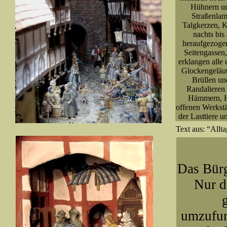
Hühnern un
Straßenlam
Talgkerzen, K
nachts bis
heraufgezogen
Seitengassen
erklangen alle
Glockengeläu
Brüllen un
Randalieren 
Hämmern, Ho
offenen Werkstä
der Lasttiere 
Text aus: “Allta
Das Bürg
Nur d
umzufunk