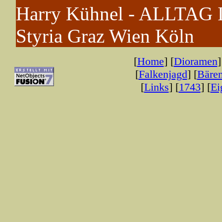
Harry Kühnel - ALLTAG
Styria Graz Wien Köln
[
Home
] [
Dioramen
]
[
Falkenjagd
] [
Bäre
[
Links
] [
1743
] [
Ei