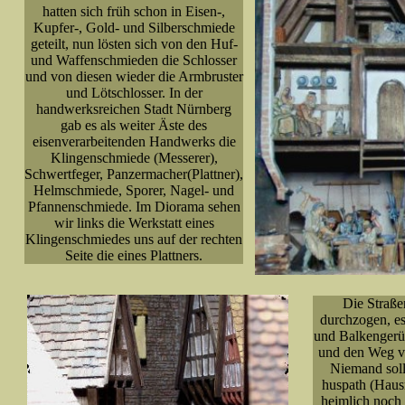
hatten sich früh schon in Eisen-,
Kupfer-, Gold- und Silberschmiede
geteilt, nun lösten sich von den Huf-
und Waffenschmieden die Schlosser
und von diesen wieder die Armbruster
und Lötschlosser. In der
handwerksreichen Stadt Nürnberg
gab es als weiter Äste des
eisenverarbeitenden Handwerks die
Klingenschmiede (Messerer),
Schwertfeger, Panzermacher(Plattner),
Helmschmiede, Sporer, Nagel- und
Pfannenschmiede. Im Diorama sehen
wir links die Werkstatt eines
Klingenschmiedes uns auf der rechten
Seite die eines Plattners.
Die Straße
durchzogen, es
und Balkengerüst
und den Weg ve
Niemand soll
huspath (
Haus
heimlich noch 